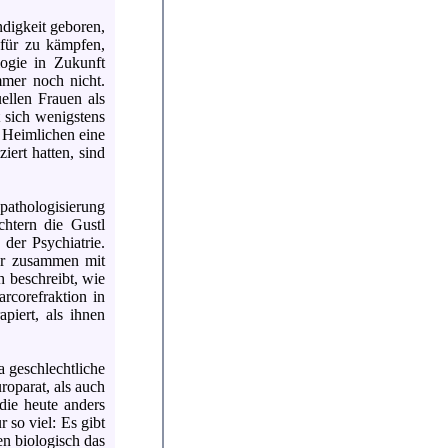
ndigkeit geboren,
afür zu kämpfen,
ogie in Zukunft
mer noch nicht.
ellen Frauen als
 sich wenigstens
d Heimlichen eine
iert hatten, sind
thologisierung
chtern die Gustl
 der Psychiatrie.
der zusammen mit
 beschreibt, wie
arcorefraktion in
apiert, als ihnen
a geschlechtliche
roparat, als auch
die heute anders
r so viel: Es gibt
n biologisch das