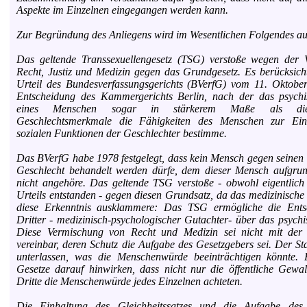
Aspekte im Einzelnen eingegangen werden kann.
Zur Begründung des Anliegens wird im Wesentlichen Folgendes au
Das geltende Transsexuellengesetz (TSG) verstoße wegen der 
Recht, Justiz und Medizin gegen das Grundgesetz. Es berücksicht
Urteil des Bundesverfassungsgerichts (BVerfG) vom 11. Oktobe
Entscheidung des Kammergerichts Berlin, nach der das psychi
eines Menschen sogar in stärkerem Maße als die 
Geschlechtsmerkmale die Fähigkeiten des Menschen zur Ein
sozialen Funktionen der Geschlechter bestimme.
Das BVerfG habe 1978 festgelegt, dass kein Mensch gegen seinen
Geschlecht behandelt werden dürfe, dem dieser Mensch aufgrun
nicht angehöre. Das geltende TSG verstoße - obwohl eigentlich
Urteils entstanden - gegen diesen Grundsatz, da das medizinische
diese Erkenntnis ausklammere: Das TSG ermögliche die Ents
Dritter - medizinisch-psychologischer Gutachter- über das psychi
Diese Vermischung von Recht und Medizin sei nicht mit de
vereinbar, deren Schutz die Aufgabe des Gesetzgebers sei. Der St
unterlassen, was die Menschenwürde beeinträchtigen könnte.
Gesetze darauf hinwirken, dass nicht nur die öffentliche Gewa
Dritte die Menschenwürde jedes Einzelnen achteten.
Die Einhaltung des Gleichheitssatzes und die Aufgabe des 