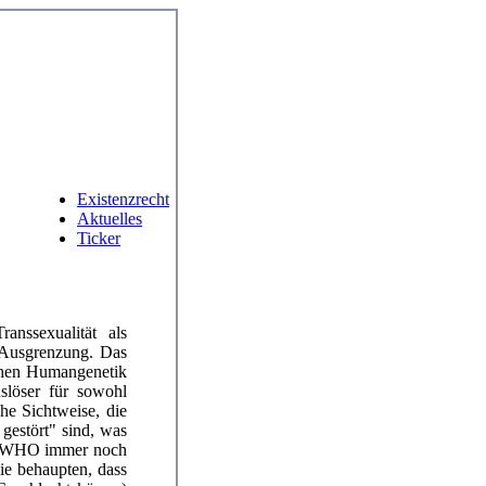
Existenzrecht
Aktuelles
Ticker
anssexualität als
 Ausgrenzung. Das
chen Humangenetik
slöser für sowohl
che Sichtweise, die
gestört" sind, was
er WHO immer noch
ie behaupten, dass