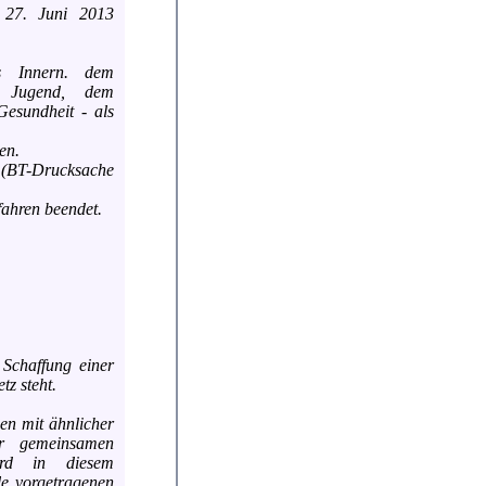
 27. Juni 2013
s Innern. dem
d Jugend, dem
esundheit - als
en.
s (BT-Drucksache
fahren beendet.
e Schaffung einer
z steht.
en mit ähnlicher
er gemeinsamen
ird in diesem
le vorgetragenen