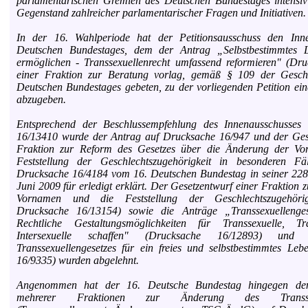
parlamentarischen Gremien des Deutschen Bundestages intensiv 
Gegenstand zahlreicher parlamentarischer Fragen und Initiativen.
In der 16. Wahlperiode hat der Petitionsausschuss den Inn
Deutschen Bundestages, dem der Antrag „Selbstbestimmtes 
ermöglichen - Transsexuellenrecht umfassend reformieren" (Dr
einer Fraktion zur Beratung vorlag, gemäß § 109 der Gesch
Deutschen Bundestages gebeten, zu der vorliegenden Petition ei
abzugeben.
Entsprechend der Beschlussempfehlung des Innenausschusses
16/13410 wurde der Antrag auf Drucksache 16/947 und der Gese
Fraktion zur Reform des Gesetzes über die Änderung der V
Feststellung der Geschlechtszugehörigkeit in besonderen F
Drucksache 16/4184 vom 16. Deutschen Bundestag in seiner 228
Juni 2009 für erledigt erklärt. Der Gesetzentwurf einer Fraktion
Vornamen und die Feststellung der Geschlechtszugehör
Drucksache 16/13154) sowie die Anträge „Transsexuellenge
Rechtliche Gestaltungsmöglichkeiten für Transsexuelle, T
Intersexuelle schaffen" (Drucksache 16/12893) un
Transsexuellengesetzes für ein freies und selbstbestimmtes Le
16/9335) wurden abgelehnt.
Angenommen hat der 16. Deutsche Bundestag hingegen den
mehrerer Fraktionen zur Änderung des Transsexue