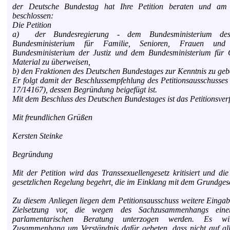
der Deutsche Bundestag hat Ihre Petition beraten und am
beschlossen:
Die Petition
a) der Bundesregierung - dem Bundesministerium de
Bundesministerium für Familie, Senioren, Frauen un
Bundesministerium der Justiz und dem Bundesministerium für G
Material zu überweisen,
b) den Fraktionen des Deutschen Bundestages zur Kenntnis zu geb
Er folgt damit der Beschlussempfehlung des Petitionsausschusse
17/14167), dessen Begründung beigefügt ist.
Mit dem Beschluss des Deutschen Bundestages ist das Petitionsver
Mit freundlichen Grüßen
Kersten Steinke
Begründung
Mit der Petition wird das Transsexuellengesetz kritisiert und di
gesetzlichen Regelung begehrt, die im Einklang mit dem Grundgeset
Zu diesem Anliegen liegen dem Petitionsausschuss weitere Eingab
Zielsetzung vor, die wegen des Sachzusammenhangs ein
parlamentarischen Beratung unterzogen werden. Es w
Zusammenhang um Verständnis dafür gebeten, dass nicht auf al