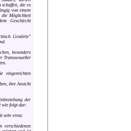
 schaffen, die es
hängig von einem
 die Möglichkeit
dem Geschlecht
hisch Gestörte"
nd.
schen, besonders
er Transsexueller
ten.
e eingereichten
en, ihre Ansicht
Einbeziehung der
wie folgt dar:
 sehr ernst.
n verschiedenen