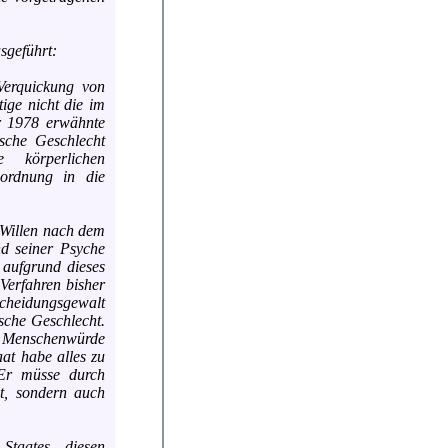
sgeführt:
Verquickung von
ige nicht die im
r 1978 erwähnte
sche Geschlecht
körperlichen
ordnung in die
 Willen nach dem
d seiner Psyche
 aufgrund dieses
 Verfahren bisher
cheidungsgewalt
sche Geschlecht.
r Menschenwürde
aat habe alles zu
 Er müsse durch
lt, sondern auch
Staates, diesen