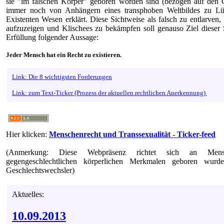
sie "im falschen Körper" geboren worden sind (bezogen auf den G
immer noch von Anhängern eines transphoben Weltbildes zu Lü
Existenten Wesen erklärt. Diese Sichtweise als falsch zu entlarven,
aufzuzeigen und Klischees zu bekämpfen soll genauso Ziel dieser S
Erfüllung folgender Aussage:
Jeder Mensch hat ein Recht zu existieren.
Link: Die 8 wichtigsten Forderungen
Link: zum Text-Ticker (Prozess der aktuellen rechtlichen Anerkennung)
Hier klicken:
Menschenrecht und Transsexualität - Ticker-feed
(Anmerkung: Diese Webpräsenz richtet sich an Men
gegengeschlechtlichen körperlichen Merkmalen geboren wur
Geschlechtswechsler)
Aktuelles:
10.09.2013