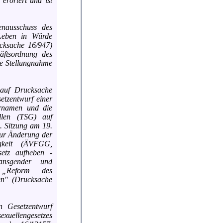
erörtert und ist
enausschuss des
Leben in Würde
ucksache 16/947)
äftsordnung des
ne Stellungnahme
 auf Drucksache
tzentwurf einer
ornamen und die
ällen (TSG) auf
. Sitzung am 19.
 zur Änderung der
igkeit (ÄVFGG,
setz aufheben -
ransgender und
d „Reform des
ben" (Drucksache
 Gesetzentwurf
llengesetzes