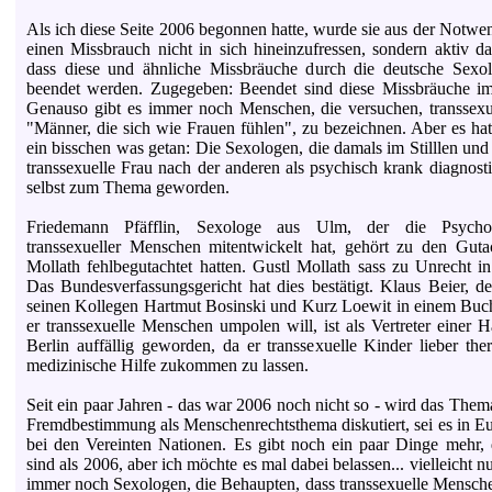
Als ich diese Seite 2006 begonnen hatte, wurde sie aus der Notwe
einen Missbrauch nicht in sich hineinzufressen, sondern aktiv d
dass diese und ähnliche Missbräuche durch die deutsche Sexol
beendet werden. Zugegeben: Beendet sind diese Missbräuche im
Genauso gibt es immer noch Menschen, die versuchen, transsexu
"Männer, die sich wie Frauen fühlen", zu bezeichnen. Aber es hat
ein bisschen was getan: Die Sexologen, die damals im Stilllen un
transsexuelle Frau nach der anderen als psychisch krank diagnostiz
selbst zum Thema geworden.
Friedemann Pfäfflin, Sexologe aus Ulm, der die Psychopa
transsexueller Menschen mitentwickelt hat, gehört zu den Guta
Mollath fehlbegutachtet hatten. Gustl Mollath sass zu Unrecht in
Das Bundesverfassungsgericht hat dies bestätigt. Klaus Beier, 
seinen Kollegen Hartmut Bosinski und Kurz Loewit in einem Buch
er transsexuelle Menschen umpolen will, ist als Vertreter einer H
Berlin auffällig geworden, da er transsexuelle Kinder lieber ther
medizinische Hilfe zukommen zu lassen.
Seit ein paar Jahren - das war 2006 noch nicht so - wird das Them
Fremdbestimmung als Menschenrechtsthema diskutiert, sei es in Eu
bei den Vereinten Nationen. Es gibt noch ein paar Dinge mehr, 
sind als 2006, aber ich möchte es mal dabei belassen... vielleicht nu
immer noch Sexologen, die Behaupten, dass transsexuelle Mensche