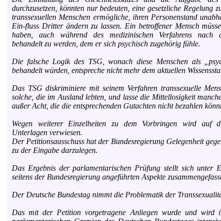
durchzusetzen, könnten nur bedeuten, eine gesetzliche Regelung zu
transsexuellen Menschen ermögliche, ihren Personenstand unab
Ein-fluss Dritter ändern zu lassen. Ein betroffener Mensch müsse
haben, auch während des medizinischen Verfahrens nach 
behandelt zu werden, dem er sich psychisch zugehörig fühle.
Die falsche Logik des TSG, wonach diese Menschen als „psyc
behandelt würden, entspreche nicht mehr dem aktuellen Wissenssta
Das TSG diskriminiere mit seinem Verfahren transsexuelle Men
solche, die im Ausland lebten, und lasse die Mittellosigkeit manch
außer Acht, die die entsprechenden Gutachten nicht bezahlen könn
Wegen weiterer Einzelheiten zu dem Vorbringen wird auf di
Unterlagen verwiesen.
Der Petitionsausschuss hat der Bundesregierung Gelegenheit gegeb
zu der Eingabe darzulegen.
Das Ergebnis der parlamentarischen Prüfung stellt sich unter 
seitens der Bundesregierung angeführten Aspekte zusammengefasst 
Der Deutsche Bundestag nimmt die Problematik der Transsexualität
Das mit der Petition vorgetragene Anliegen wurde und wird i